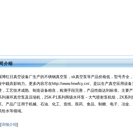
司介绍
淄博红日真空设备厂生产的不锈钢真空泵，sk真空泵等产品价格低，型号齐全
业中颇具影响力。更多内容尽在http://www.hnwfcy.cn/。是以生产真空应
硬，工艺技术成熟、制造设备精良，检测手段完善，产品性能达到标准。主要产品有2
系列液环真空泵及压缩机，2SK-P1系列两级水环泵－大气喷射泵机组，2X系
泵。产品广泛用于机械、石油、化工、造纸、医药、食品、制糖、电子、冶金、
筑给水等领域。
[
详细介绍
]