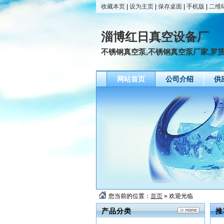
收藏本页
|
设为主页
|
保存桌面
|
手机版
|
二维
淄博红日真空设备厂
不锈钢真空泵,不锈钢真空泵厂家,罗
网站首页
公司介绍
供
您当前的位置：
首页
» 欢迎光临
产品分类
推