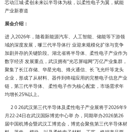
芯动江城·柔创未来以半导体为核，以柔性电⼦为翼，赋能
产业新赛道
展会介绍：
进 入2026年，随着新能源汽车、人工智能、储能等下游领
域的深度发展，嗲三代半导体行 业迎来规模化扩张与竞争
加剧并存的关键阶段。湖北省将半导体、柔性电子产业作为
数字经济 发展重点，武汉拥有“光芯屏端网”万亿产业集群，
聚集了长江存储、华星光电、烽火通信、长 飞光纤等龙头
企业，形成了从材料、器件到终端应用的完整电子信息产业
链，第三代半导体、 柔性电子作为核心配套，市场需求年
均增长25%以上。
2 0 26武汉第三代半导体及柔性电子产业展将于2026年9
月22-24日在武汉国际博览中心举 办，同期举办2026第26
届中国机博会暨武汉工博览会，博览会聚焦第三代半导体材