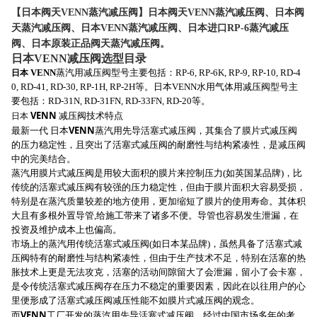
【日本阀天VENN蒸汽减压阀】日本阀天VENN蒸汽减压阀、日本阀
天蒸汽减压阀、日本VENN蒸汽减压阀、日本进口RP-6蒸汽减压
阀、日本原装正品阀天蒸汽减压阀。
日本VENN减压阀选型目录
日本
VENN
蒸汽用减压阀型号主要包括：RP-6, RP-6K, RP-9, RP-10, RD-4
0, RD-41, RD-30, RP-1H, RP-2H等。日本VENN水用气体用减压阀型号主
要包括：RD-31N, RD-31FN, RD-33FN, RD-20等。
VENN
日本
减压阀技术特点
VENN
最新一代 日本
蒸汽用先导活塞式减压阀，其集合了膜片式减压阀
的压力稳定性，且突出了活塞式减压阀的耐磨性与结构紧凑性，是减压阀
中的完美结合。
蒸汽用膜片式减压阀是用较大面积的膜片来控制压力(如英国某品牌)，比
传统的活塞式减压阀有较强的压力稳定性，但由于膜片面积大容易受损，
特别是在蒸汽质量较差的地方使用，更加缩短了膜片的使用寿命。其体积
大且有多根外置导管,给施工带来了诸多不便。导管也容易发生泄漏，在
投资及维护成本上也偏高。
市场上的蒸汽用传统活塞式减压阀(如日本某品牌)，虽然具备了活塞式减
压阀特有的耐磨性与结构紧凑性，但由于生产技术不足，特别在活塞的热
胀技术上更是无法攻克，活塞的活动间隙留大了会泄漏，留小了会卡塞，
是令传统活塞式减压阀存在压力不稳定的重要因素，因此在以往用户的心
里便形成了活塞式减压阀减压性能不如膜片式减压阀的观念。
VENN
而
工厂开发的蒸汽用先导活塞式减压阀，经过中国市场多年的考