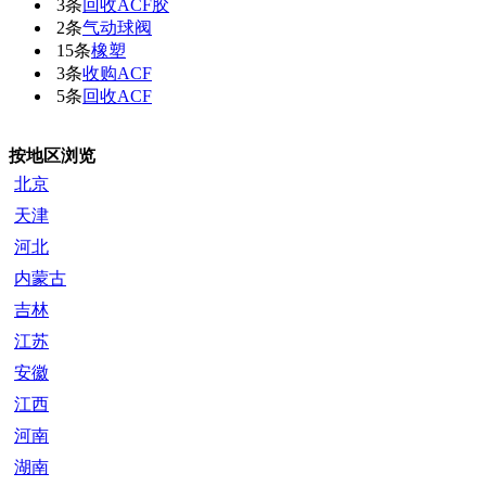
3条
回收ACF胶
2条
气动球阀
15条
橡塑
3条
收购ACF
5条
回收ACF
按地区浏览
北京
天津
河北
内蒙古
吉林
江苏
安徽
江西
河南
湖南